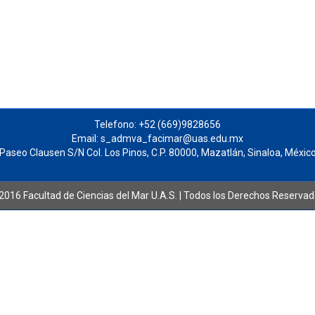
Telefono: +52 (669)9828656
Email: s_admva_facimar@uas.edu.mx
Paseo Clausen S/N Col. Los Pinos, C.P. 80000, Mazatlán, Sinaloa, Méxic
016 Facultad de Ciencias del Mar U.A.S. | Todos los Derechos Reserva