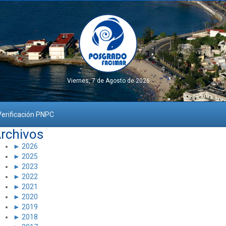
Viernes, 7 de Agosto de 2026
erificación PNPC
rchivos
►
2026
►
2025
►
2023
►
2022
►
2021
►
2020
►
2019
►
2018