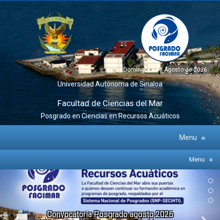
Domingo, 9 de Agosto de 2026
Universidad Autónoma de Sinaloa
Facultad de Ciencias del Mar
Posgrado en Ciencias en Recursos Acuáticos
Menu
≡
Menu
≡
Anterior
Sig
catoria Posgrado agosto 2026
Co