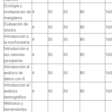
Ecología y
restauración de
4
50
30
80
160
manglares
Evaluación de
4
50
30
80
160
stocks
Introducción a
4
50
30
80
160
la morfometría
Introducción a
las ciencias
4
50
30
80
160
pesqueras
Introducción al
análisis de
4
50
30
80
160
datos con R
Introducción al
análisis
4
50
30
80
160
demográfico
Métodos y
herramientas