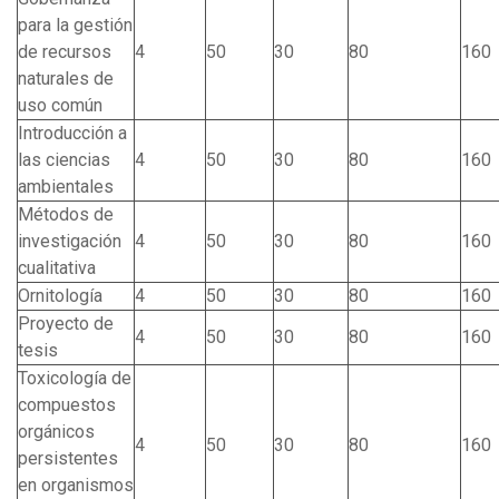
para la gestión
de recursos
4
50
30
80
160
naturales de
uso común
Introducción a
las ciencias
4
50
30
80
160
ambientales
Métodos de
investigación
4
50
30
80
160
cualitativa
Ornitología
4
50
30
80
160
Proyecto de
4
50
30
80
160
tesis
Toxicología de
compuestos
orgánicos
4
50
30
80
160
persistentes
en organismos