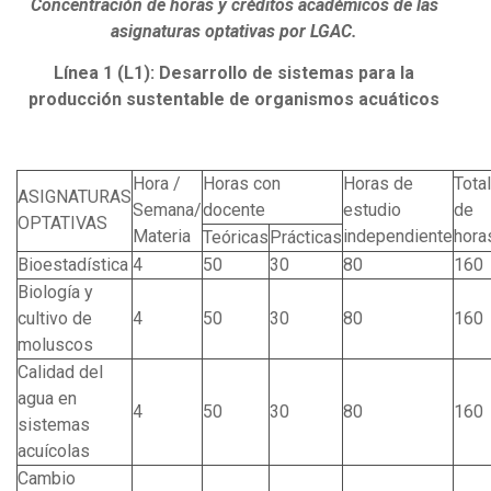
Concentración de horas y créditos académicos de las
asignaturas optativas por LGAC.
Línea 1 (L1): Desarrollo de sistemas para la
producción sustentable de organismos acuáticos
Hora /
Horas con
Horas de
Total
ASIGNATURAS
Semana/
docente
estudio
de
OPTATIVAS
Materia
independiente
hora
Teóricas
Prácticas
Bioestadística
4
50
30
80
160
Biología y
cultivo de
4
50
30
80
160
moluscos
Calidad del
agua en
4
50
30
80
160
sistemas
acuícolas
Cambio