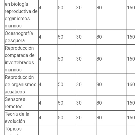
en biología
4
50
30
80
160
reproductiva de
organismos
marinos
Oceanografía
4
50
30
80
160
pesquera
Reproducción
comparada de
4
50
30
80
160
invertebrados
marinos
Reproducción
de organismos
4
50
30
80
160
acuáticos
Sensores
4
50
30
80
160
remotos
Teoría de la
4
50
30
80
160
evolución
Tópicos