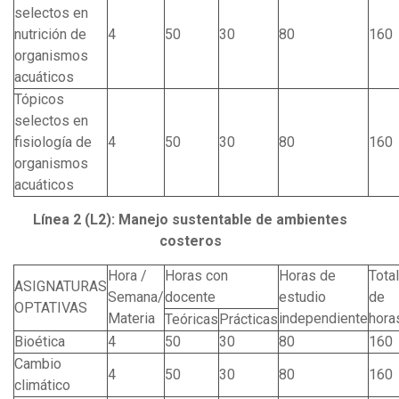
selectos en
nutrición de
4
50
30
80
160
organismos
acuáticos
Tópicos
selectos en
fisiología de
4
50
30
80
160
organismos
acuáticos
Línea 2 (L2): Manejo sustentable de ambientes
costeros
Hora /
Horas con
Horas de
Total
ASIGNATURAS
Semana/
docente
estudio
de
OPTATIVAS
Materia
independiente
hora
Teóricas
Prácticas
Bioética
4
50
30
80
160
Cambio
4
50
30
80
160
climático