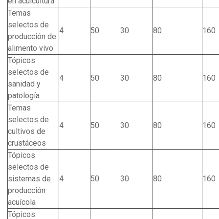
en acuicultura
Temas
selectos de
4
50
30
80
160
producción de
alimento vivo
Tópicos
selectos de
4
50
30
80
160
sanidad y
patología
Temas
selectos de
4
50
30
80
160
cultivos de
crustáceos
Tópicos
selectos de
sistemas de
4
50
30
80
160
producción
acuícola
Tópicos