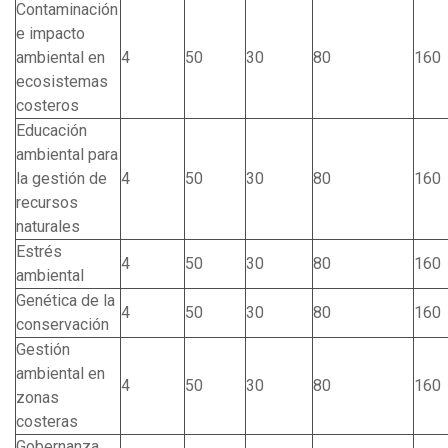
Contaminación
e impacto
ambiental en
4
50
30
80
160
ecosistemas
costeros
Educación
ambiental para
la gestión de
4
50
30
80
160
recursos
naturales
Estrés
4
50
30
80
160
ambiental
Genética de la
4
50
30
80
160
conservación
Gestión
ambiental en
4
50
30
80
160
zonas
costeras
Gobernanza