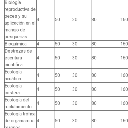
Biología
reproductiva de
peces y su
4
50
30
80
160
aplicación en el
manejo de
pesquerías
Bioquímica
4
50
30
80
160
Destrezas de
escritura
4
50
30
80
160
científica
Ecología
4
50
30
80
160
acuática
Ecología
4
50
30
80
160
costera
Ecología del
4
50
30
80
160
reclutamiento
Ecología trófica
de organismos
4
50
30
80
160
marinos