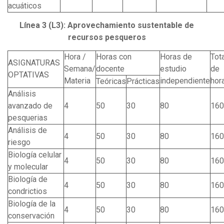
acuáticos
Línea 3 (L3): Aprovechamiento sustentable de
recursos pesqueros
Hora /
Horas con
Horas de
Tot
ASIGNATURAS
Semana/
docente
estudio
de
OPTATIVAS
Materia
independiente
hor
Teóricas
Prácticas
Análisis
avanzado de
4
50
30
80
160
pesquerias
Análisis de
4
50
30
80
160
riesgo
Biología celular
4
50
30
80
160
y molecular
Biología de
4
50
30
80
160
condrictios
Biología de la
4
50
30
80
160
conservación