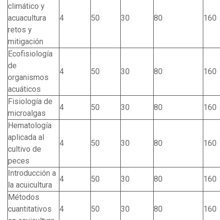
climático y
acuacultura
4
50
30
80
160
retos y
mitigación
Ecofisiología
de
4
50
30
80
160
organismos
acuáticos
Fisiología de
4
50
30
80
160
microalgas
Hematología
aplicada al
4
50
30
80
160
cultivo de
peces
Introducción a
4
50
30
80
160
la acuicultura
Métodos
cuantitativos
4
50
30
80
160