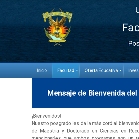
Fac
Pos
Inicio
Facultad
Oferta Educativa
Inves
Mensaje de Bienvenida del
¡Bienvenidos!
Nuestro posgrado les da la más cordial bienvenid
de Maestría y Doctorado en Ciencias en Rec
mencionarles que ambos programas son un refe