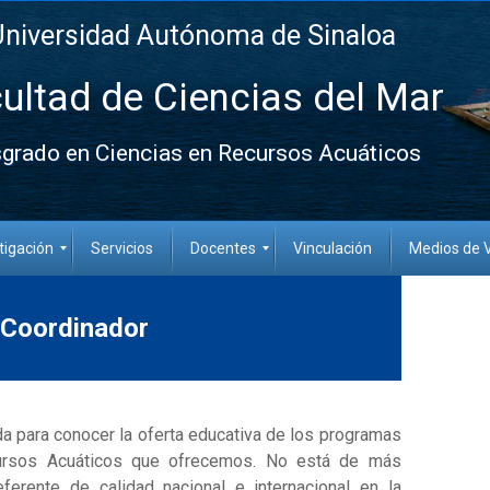
Universidad Autónoma de Sinaloa
ultad de Ciencias del Mar
grado en Ciencias en Recursos Acuáticos
tigación
Servicios
Docentes
Vinculación
Medios de V
 Coordinador
a para conocer la oferta educativa de los programas
ursos Acuáticos que ofrecemos. No está de más
rente de calidad nacional e internacional en la