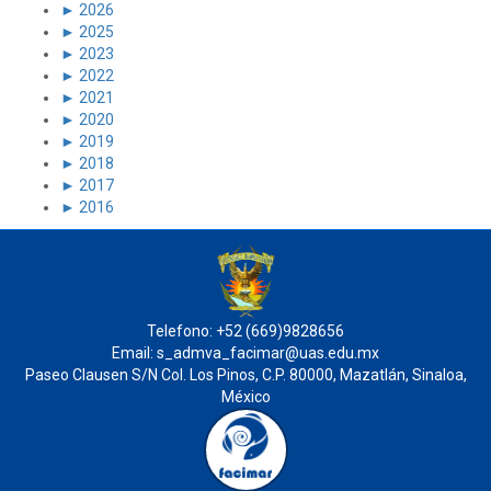
►
2026
►
2025
►
2023
►
2022
►
2021
►
2020
►
2019
►
2018
►
2017
►
2016
Telefono: +52 (669)9828656
Email: s_admva_facimar@uas.edu.mx
Paseo Clausen S/N Col. Los Pinos, C.P. 80000, Mazatlán, Sinaloa,
México