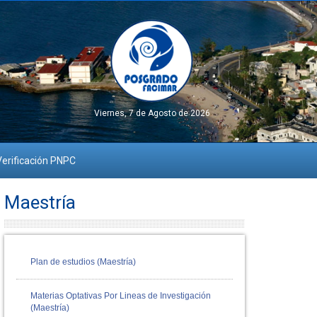
Viernes, 7 de Agosto de 2026
erificación PNPC
Maestría
Plan de estudios (Maestría)
Materias Optativas Por Lineas de Investigación
(Maestría)