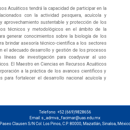
os Acuáticos tendrá la capacidad de participar en la
lacionados con la actividad pesquera, acuícola y
 y aprovechamiento sustentable y protección de los
tos técnicos y metodológicos en el ámbito de la
ra generar conocimientos sobre la biología de los
ra brindar asesoría técnico-científica a los sectores
en el adecuado desarrollo y gestión de los procesos
s líneas de investigación para coadyuvar al uso
icos. El Maestro en Ciencias en Recursos Acuáticos
orporación a la práctica de los avances científicos y
 para fortalecer el desarrollo nacional acuícola y
Telefono: +52 (669)9828656
Email: s_admva_facimar@uas.edu.mx
Paseo Clausen S/N Col. Los Pinos, C.P. 80000, Mazatlán, Sinaloa, Méxic