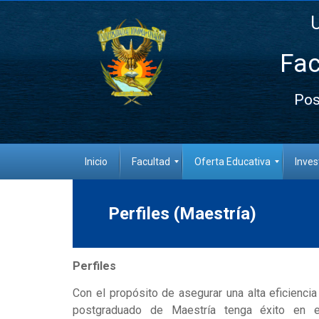
Fac
Pos
Inicio
Facultad
Oferta Educativa
Inves
Perfiles (Maestría)
Perfiles
Con el propósito de asegurar una alta eficiencia
postgraduado de Maestría tenga éxito en el