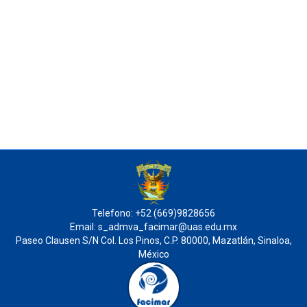
Telefono: +52 (669)9828656
Email: s_admva_facimar@uas.edu.mx
Paseo Clausen S/N Col. Los Pinos, C.P. 80000, Mazatlán, Sinaloa,
México