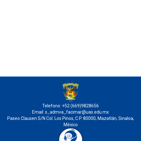
Telefono: +52 (669)9828656
Email: s_admva_facimar@uas.edu.mx
Paseo Clausen S/N Col. Los Pinos, C.P. 80000, Mazatlán, Sinaloa,
México